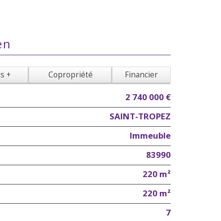
en
ls +
Copropriété
Financier
2 740 000 €
SAINT-TROPEZ
Immeuble
83990
220 m²
220 m²
7