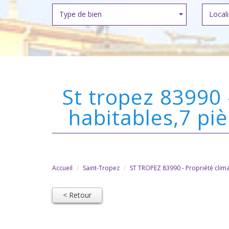
Type de bien
Locali
st tropez 83990 - propriété climatisée en r+2 de 220 m2
habitables,7 pi
Accueil
Saint-Tropez
ST TROPEZ 83990 - Propriété clim
< Retour