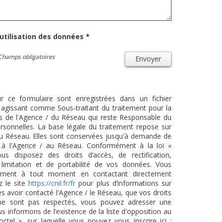
'utilisation des données *
Champs obligatoires
Envoyer
ur ce formulaire sont enregistrées dans un fichier
agissant comme Sous-traitant du traitement pour la
cts de l'Agence / du Réseau qui reste Responsable du
sonnelles. La base légale du traitement repose sur
/ du Réseau. Elles sont conservées jusqu'à demande de
s à l'Agence / au Réseau. Conformément à la loi «
ous disposez des droits d’accès, de rectification,
 limitation et de portabilité de vos données. Vous
tement à tout moment en contactant directement
z le site
https://cnil.fr/fr
pour plus d’informations sur
ès avoir contacté l'Agence / le Réseau, que vos droits
 ne sont pas respectés, vous pouvez adresser une
 informons de l’existence de la liste d'opposition au
tel », sur laquelle vous pouvez vous inscrire ici :