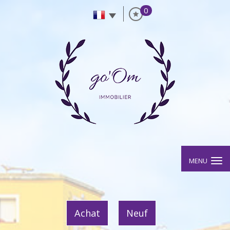
0
MENU
Achat
Neuf