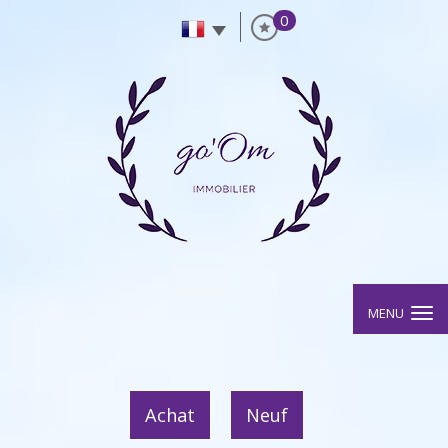
0
MENU
Achat
Neuf