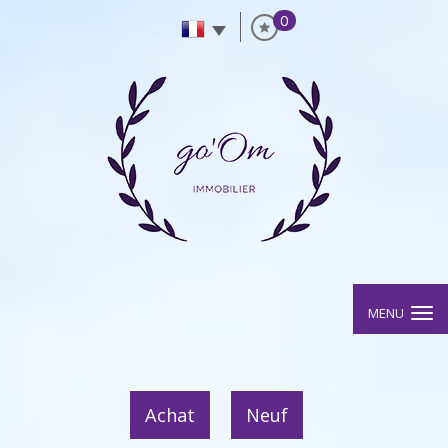
0
MENU
Achat
Neuf